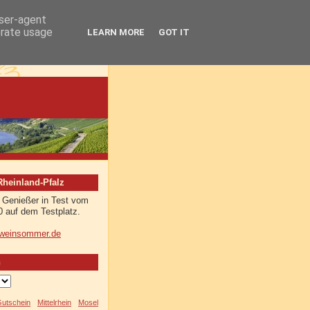
user-agent
erate usage
LEARN MORE
GOT IT
einland-Pfalz
 Genießer in Test vom
0 auf dem Testplatz.
weinsommer.de
n
Gutschein
Mittelrhein
Mosel