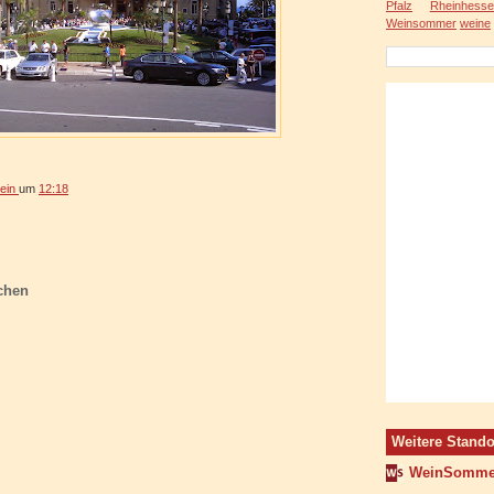
Pfalz
Rheinhesse
Weinsommer
weine
ein
um
12:18
chen
Weitere Stando
WeinSomme